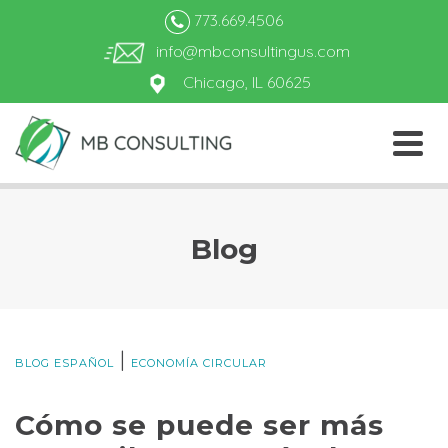
773.669.4506
info@mbconsultingus.com
Chicago, IL 60625
Blog
|
BLOG ESPAÑOL
ECONOMÍA CIRCULAR
Cómo se puede ser más